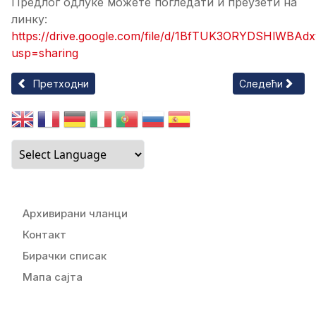
Предлог одлуке можете погледати и преузети на
линку:
https://drive.google.com/file/d/1BfTUK3ORYDSHlWBA
usp=sharing
Претходни чланак: Избор кандидата/киња за једнодневну о
Следећи члана
Претходни
Следећи
Архивирани чланци
Контакт
Бирачки списак
Мапа сајта