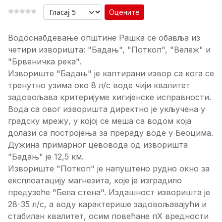
Оцените
Водоснабдевање општине Рашка се обавља из
четири изворишта: "Бадањ", "Поткоп", "Вележ" и
"Брвеничка река".
Извориште "Бадањ" је каптирани извор са кога се
тренутно узима око 8 л/с воде чији квалитет
задовољава критеријуме хигијенске исправности.
Вода са овог изворишта директно је укључена у
градску мрежу, у којој се меша са водом која
долази са постројења за прераду воде у Беоцима.
Дужина примарног цевовода од изворишта
"Бадањ" је 12,5 км.
Извориште "Поткоп" је напуштено рудно окно за
експлоатацију магнезита, које је изградило
предузеће "Бела стена". Издашност изворишта је
28-35 л/с, а воду карактерише задовољавајући и
стабилан квалитет, осим повећане пХ вредности