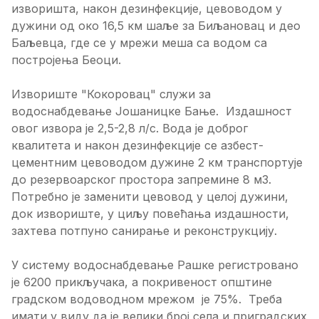
изворишта, након дезинфекције, цевоводом у
дужини од око 16,5 км шаље за Биљановац и део
Баљевца, где се у мрежи меша са водом са
постројења Беоци.
Извориште "Кокоровац" служи за
водоснабдевање Јошаницке Бање. Издашност
овог извора је 2,5-2,8 л/с. Вода је доброг
квалитета и након дезинфекције се азбест-
цементним цевоводом дужине 2 км транспортује
до резервоарског простора запремине 8 м3.
Потребно је заменити цевовод у целој дужини,
док извориште, у циљу повећања издашности,
захтева потпуно санирање и реконструкцију.
У систему водоснабдевање Рашке регистровано
је 6200 прикључака, а покривеност општине
градском водоводном мрежом је 75%. Треба
имати у виду да је велики број села и приградских