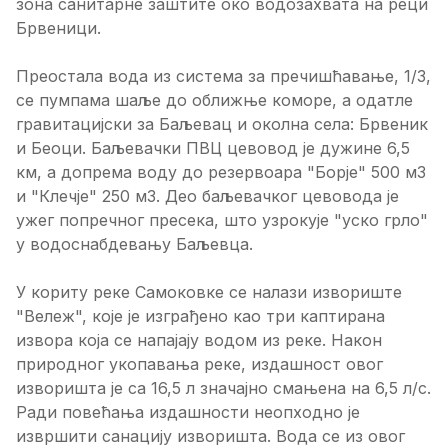
зона санитарне заштите око водозахвата на реци
Брвеници.
Преостала вода из система за пречишћавање, 1/3,
се пумпама шаље до оближње коморе, а одатле
гравитацијски за Баљевац и околна села: Брвеник
и Беоци. Баљевачки ПВЦ цевовод је дужине 6,5
км, а допрема воду до резервоара "Борје" 500 м3
и "Клечје" 250 м3. Део баљевачког цевовода је
ужег попречног пресека, што узрокује "уско грло"
у водоснабдевању Баљевца.
У кориту реке Самоковке се налази извориште
"Вележ", које је изграђено као три каптирана
извора која се напајају водом из реке. Након
природног укопавања реке, издашност овог
изворишта је са 16,5 л значајно смањена на 6,5 л/с.
Ради повећања издашности неопходно је
извршити санацију изворишта. Вода се из овог