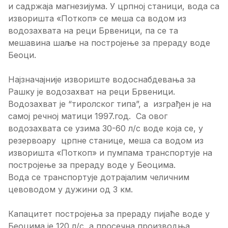
и садржаја магнезијума. У црпној станици, вода са
изворишта «Поткоп» се меша са водом из
водозахвата на реци Брвеници, па се та
мешавина шаље на постројење за прераду воде
Беоци.
Најзначајније извориште водоснабдевања за
Рашку је водозахват на реци Брвеници.
Водозахват је “тиролског типа”, а изграђен је на
самој речној матици 1997.год. Са овог
водозахвата се узима 30-60 л/с воде која се, у
резервоару црпне станице, меша са водом из
изворишта «Поткоп» и пумпама транспортује на
постројење за прераду воде у Беоцима.
Вода се транспортује дотрајалим челичним
цевоводом у дужини од 3 км.
Капацитет постројења за прераду пијаће воде у
Беоцима је 120 л/с, а просечна производња