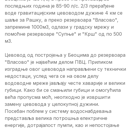
последњих година је 85-90 л/с. 2/3 прерађене
воде гравитацијским цевоводом дужине 4 км се
шаље за Рашку, а преко резервоара "Власово",
запремине 1000м3, одлази у градску мрежу и
помоћне резервоаре "Супње" и "Крш" од по 500
м3.
Цевовод од постројења у Беоцима до резервоара
"Власово" је највећим делом ПВЦ. Приликом
изградње овог цевовода направљени су технички
недостаци, услед чега се на овом делу
водоводне мреже јављају честе хаварије и велики
губици. Како би се смањили губици и омогућила
већа пропусма моћ, неопходно је извршити
замену цевовода у целокупној дужини.
Посебан поблем у систему водоснабдевања
представља велика потрошња електричне
енергије, дотрајалост пумпи, као и непостојање