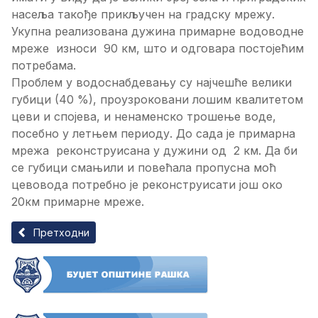
насеља такође прикључен на градску мрежу.
Укупна реализована дужина примарне водоводне
мреже износи 90 км, што и одговара постојећим
потребама.
Проблем у водоснабдевању су најчешће велики
губици (40 %), проузроковани лошим квалитетом
цеви и спојева, и ненаменско трошење воде,
посебно у летњем периоду. До сада је примарна
мрежа реконструисана у дужини од 2 км. Да би
се губици смањили и повећала пропусна моћ
цевовода потребно је реконструисати још око
20км примарне мреже.
Претходни чланак: Сеоски водовод
Претходни