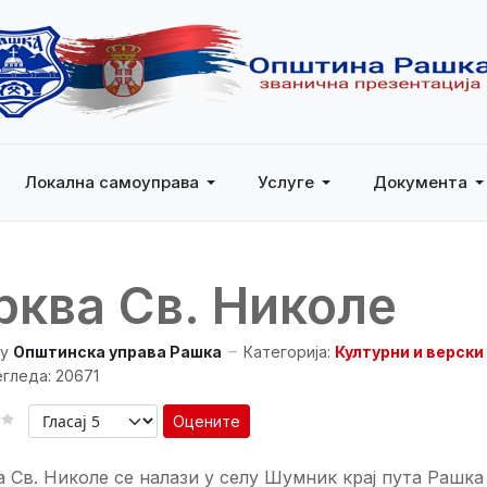
Локална самоуправа
Услуге
Документа
рква Св. Николе
y
Општинска управа Рашка
Категорија:
Културни и верски
гледа: 20671
Оцените
 Св. Николе се налази у селу Шумник крај пута Рашка