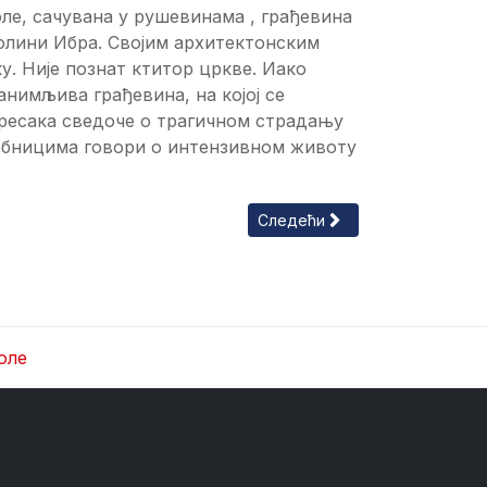
оле, сачувана у рушевинама , грађевина
 долини Ибра. Својим архитектонским
. Није познат ктитор цркве. Иако
анимљива грађевина, на којој се
фресака сведоче о трагичном страдању
робницима говори о интензивном животу
Следећи чланак: Црква св. Пе
Следећи
оле