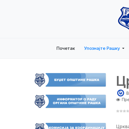
Почетак
Упознајте Рашку
Ц
B
Пре
Црква