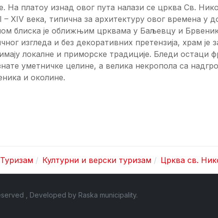
. На платоу изнад овог пута налази се црква Св. Ник
II – XIV века, типична за архитектуру овог времена у
ом блиска је оближњим црквама у Баљевцу и Брвенику
чног изгледа и без декоративних претензија, храм је з
мају локалне и приморске традиције. Бледи остаци 
знате уметничке целине, а велика некропола са надг
ника и околине.
Туризам
Културни и верски туризам
Црква св. Ник
 Reserved , Developed by
Raska municipality
.