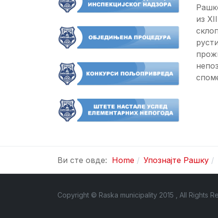
Рашке
из XI
склоп
русти
прожи
непо
споме
Ви сте овде:
Home
Упознајте Рашку
Copyright © Raska municipality 2015 , All Rights