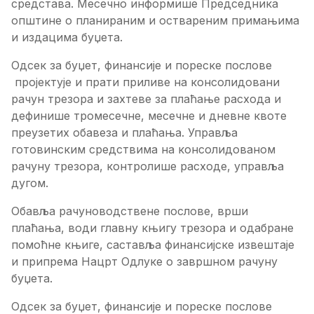
средстава. Месечно информише Председника
општине о планираним и оствареним примањима
и издацима буџета.
Одсек за буџет, финансије и пореске послове
пројектује и прати приливе на консолидовани
рачун трезора и захтеве за плаћање расхода и
дефинише тромесечне, месечне и дневне квоте
преузетих обавеза и плаћања. Управља
готовинским средствима на консолидованом
рачуну трезора, контролише расходе, управља
дугом.
Обавља рачуноводствене послове, врши
плаћања, води главну књигу трезора и одабране
помоћне књиге, саставља финансијске извештаје
и припрема Нацрт Одлуке о завршном рачуну
буџета.
Одсек за буџет, финансије и пореске послове