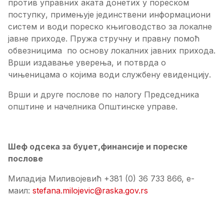
против управних аката донетих у пореском
поступку, примењује јединствени информациони
систем и води пореско књиговодство за локалне
јавне приходе. Пружа стручну и правну помоћ
обвезницима по основу локалних јавних прихода.
Врши издавање уверења, и потврда о
чињеницама о којима води службену евиденцију.
Врши и друге послове по налогу Председника
општине и начелника Општинске управе.
Шеф одсека за буџет,финансије и пореске
послове
Миладија Миливојевић +381 (0) 36 733 866, е-
маил:
stefana.milojevic@raska.gov.rs