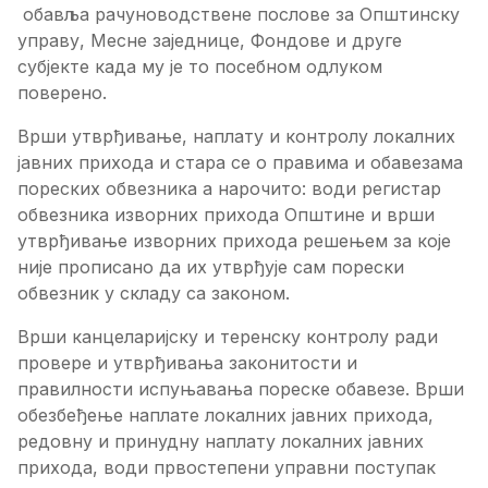
обавља рачуноводствене послове за Општинску
управу, Месне заједнице, Фондове и друге
субјекте када му је то посебном одлуком
поверено.
Врши утврђивање, наплату и контролу локалних
јавних прихода и стара се о правима и обавезама
пореских обвезника а нарочито: води регистар
обвезника изворних прихода Општине и врши
утврђивање изворних прихода решењем за које
није прописано да их утврђује сам порески
обвезник у складу са законом.
Врши канцеларијску и теренску контролу ради
провере и утврђивања законитости и
правилности испуњавања пореске обавезе. Врши
обезбеђење наплате локалних јавних прихода,
редовну и принудну наплату локалних јавних
прихода, води првостепени управни поступак