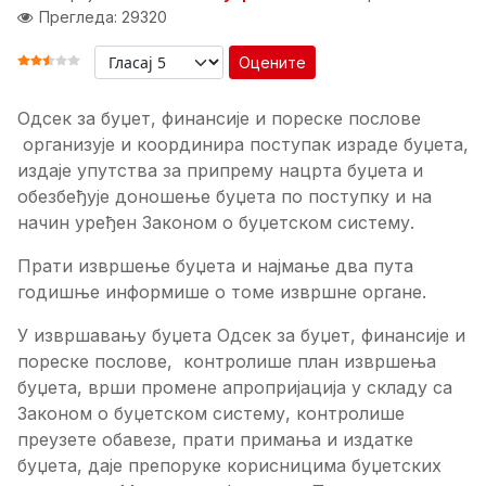
Прегледа: 29320
Оцените
ОЦЕНА КОРИСНИКА:
2.5
/
5
Одсек за буџет, финансије и пореске послове
организује и координира поступак израде буџета,
издаје упутства за припрему нацрта буџета и
обезбеђује доношење буџета по поступку и на
начин уређен Законом о буџетском систему.
Прати извршење буџета и најмање два пута
годишње информише о томе извршне органе.
У извршавању буџета Одсек за буџет, финансије и
пореске послове, контролише план извршења
буџета, врши промене апропријација у складу са
Законом о буџетском систему, контролише
преузете обавезе, прати примања и издатке
буџета, даје препоруке корисницима буџетских