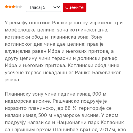
Оцените
ОЦЕНА КОРИСНИКА:
3
/
5
У рељефу општине Рашка јасно су изражене три
морфолошке целине: зона котлинског дна,
котлински обод и планинска зона. Зону
котлинског дна чине две целине: прва је
алувијална раван Ибра и његових притока, а
другу целину чини терасни и долински рељеф
Ибра и његових притока. Котлински обод чине
усечене терасе некадашњег Рашко Баљевачког
језера.
Планинску зону чине падине изнад 900 м
надморске висине. Рашчанско подручје је
изразито планинско, јер 88 % територије се
налази изнад 500 м надморске висине. У овом
подручју налази се и Национални парк Копаоник
са највишим врхом (Панчићев врх) од 2.017м, као