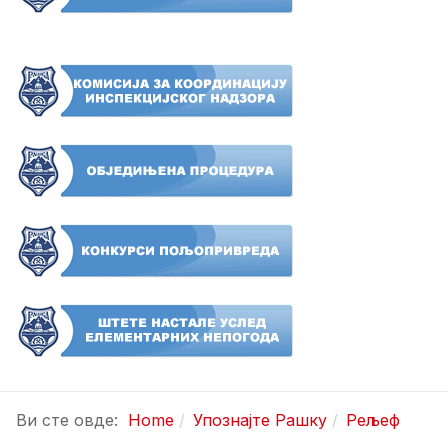
Ви сте овде:
Home
Упознајте Рашку
Рељеф