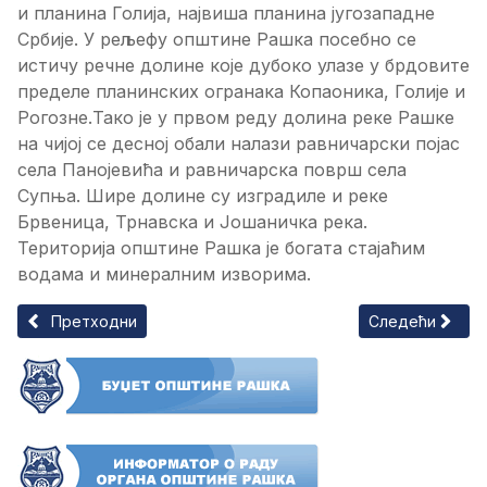
и планина Голија, највиша планина југозападне
Србије. У рељефу општине Рашка посебно се
истичу речне долине које дубоко улазе у брдовите
пределе планинских огранака Копаоника, Голије и
Рогозне.Тако је у првом реду долина реке Рашке
на чијој се десној обали налази равничарски појас
села Панојевића и равничарска површ села
Супња. Шире долине су изградиле и реке
Брвеница, Трнавска и Јошаничка река.
Територија општине Рашка је богата стајаћим
водама и минералним изворима.
Претходни чланак: Планине
Следећи чланак
Претходни
Следећи