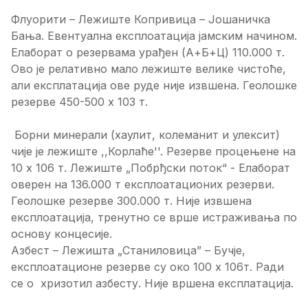
Флуорити – Лежиште Копривица – Јошаничка
Бања. Евентуална експлоатација јамским начином.
Елаборат о резервама урађен (А+Б+Ц) 110.000 т.
Ово је релативно мало лежиште велике чистоће,
али експлатација ове руде није извшена. Геолошке
резерве 450-500 x 103 т.
Борни минерали (хаулит, колеманит и улексит)
чије је лежиште ,,Корлаће''. Резерве процењене на
10 x 106 т. Лежиште „Побрђски поток“ - Елаборат
оверен на 136.000 т експлоатационих резерви.
Геолошке резерве 300.000 т. Није извшена
експлоатација, тренутно се врше истраживања по
основу концесије.
Азбест – Лежишта „Станиловица” – Бучје,
експлоатационе резерве су око 100 x 106т. Ради
се о хризотил азбесту. Није вршена експлатација.