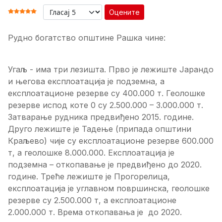
Оцените
ОЦЕНА КОРИСНИКА:
5
/
5
Рудно богатство општине Рашка чине:
Угаљ - има три лезишта. Прво је лежиште Јарандо
и његова експлоатација је подземна, а
експлоатационе резерве су 400.000 т. Геолошке
резерве испод коте 0 су 2.500.000 – 3.000.000 т.
Затварање рудника предвиђено 2015. године.
Друго лежиште је Тадење (припада општини
Краљево) чије су експлоатационе резерве 600.000
т, а геолошке 8.000.000. Експлоатација је
подземна – откопавање је предвиђено до 2020.
године. Треће лежиште је Прогорелица,
експлоатација је углавном површинска, геолошке
резерве су 2.500.000 т, а експлоатационе
2.000.000 т. Врема откопавања је до 2020.