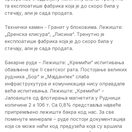
га експлоатише фабрика која је до скоро била у
стечају, али је сада продата.
Технички камен - Гранит у блоковима. Лежиште:
„Дренска клисура“, „Лисина“. Тренутно је
експлоатише фабрика која је до скоро била у
стечају, али је сада продата.
Бакарне руде – Лежиште: „Кремићи“ испитивања
обављена пре II светског рата. Постојање великих
рудника „Бор“ и „Мајданпек“ слаба
инфраструкутура и комуникација нису оправдале
већа испитивања. Лежиште: „Кремићи“ –
Јаловиште од флотирања магнетита у Рудници
количине 2 x 106 т. Са 0,8% представља највеће
припремљено лежиште бакра код нас. За све
поменуте минерале – руде постоји документација
која се може наћи код предузећа која су вршила