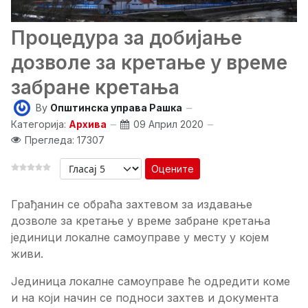
Процедура за добијање
дозволе за кретање у време
забране кретања
By
Општинска управа Рашка
Категорија:
Архива
09 Април 2020
Прегледа: 17307
Оцените
Грађанин се обраћа захтевом за издавање
дозволе за кретање у време забране кретања
јединици локалне самоуправе у месту у којем
живи.
Јединица локалне самоуправе ће одредити коме
и на који начин се подноси захтев и документа