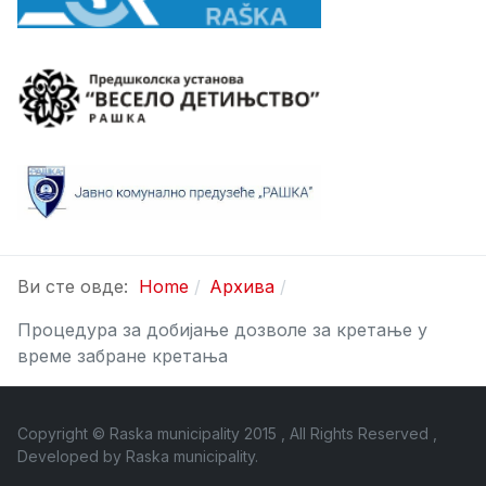
Ви сте овде:
Home
Архива
Процедура за добијање дозволе за кретање у
време забране кретања
Copyright © Raska municipality 2015 , All Rights Reserved ,
Developed by
Raska municipality
.