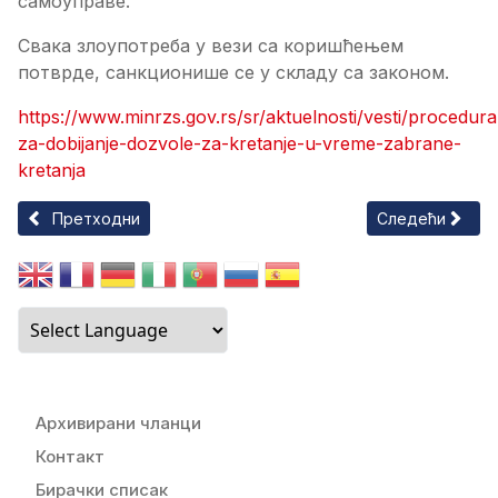
самоуправе.
Свака злоупотреба у вези са коришћењем
потврде, санкционише се у складу са законом.
https://www.minrzs.gov.rs/sr/aktuelnosti/vesti/procedura
za-dobijanje-dozvole-za-kretanje-u-vreme-zabrane-
kretanja
Претходни чланак: Препорука о обустави производње у ф
Следећи члан
Претходни
Следећи
Архивирани чланци
Контакт
Бирачки списак