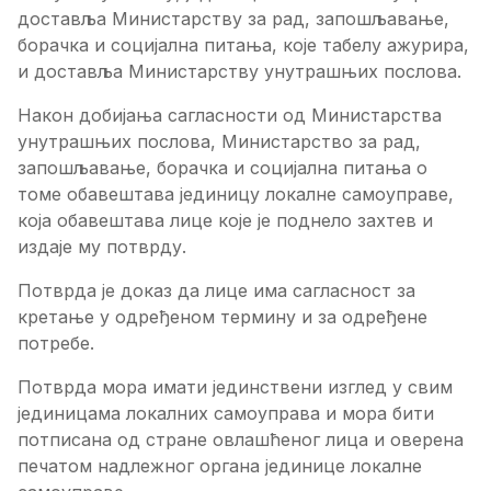
доставља Министарству за рад, запошљавање,
борачка и социјална питања, које табелу ажурира,
и доставља Министарству унутрашњих послова.
Након добијања сагласности од Министарства
унутрашњих послова, Министарство за рад,
запошљавање, борачка и социјална питања о
томе обавештава јединицу локалне самоуправе,
која обавештава лице које је поднело захтев и
издаје му потврду.
Потврда је доказ да лице има сагласност за
кретање у одређеном термину и за одређене
потребе.
Потврда мора имати јединствени изглед у свим
јединицама локалних самоуправа и мора бити
потписана од стране овлашћеног лица и оверена
печатом надлежног органа јединице локалне