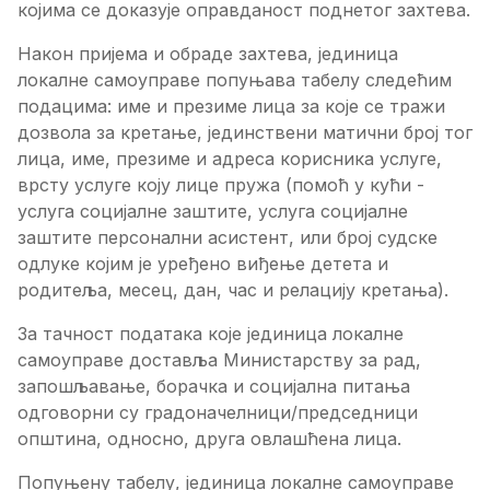
којима се доказује оправданост поднетог захтева.
Након пријема и обраде захтева, јединица
локалне самоуправе попуњава табелу следећим
подацима: име и презиме лица за које се тражи
дозвола за кретање, јединствени матични број тог
лица, име, презиме и адреса корисника услуге,
врсту услуге коју лице пружа (помоћ у кући -
услуга социјалне заштите, услуга социјалне
заштите персонални асистент, или број судске
одлуке којим је уређено виђење детета и
родитеља, месец, дан, час и релацију кретања).
За тачност података које јединица локалне
самоуправе доставља Министарству за рад,
запошљавање, борачка и социјална питања
одговорни су градоначелници/председници
општина, односно, друга овлашћена лица.
Попуњену табелу, јединица локалне самоуправе