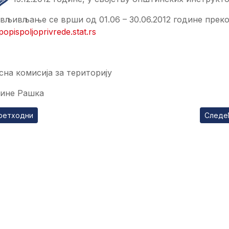
вљивљање се врши од 01.06 – 30.06.2012 године преко
opispoljoprivrede.stat.rs
на комисија за територију
ине Рашка
ходни чланак: Решење о избору Председника Скупштине Опш
Следећ
ретходни
Следе