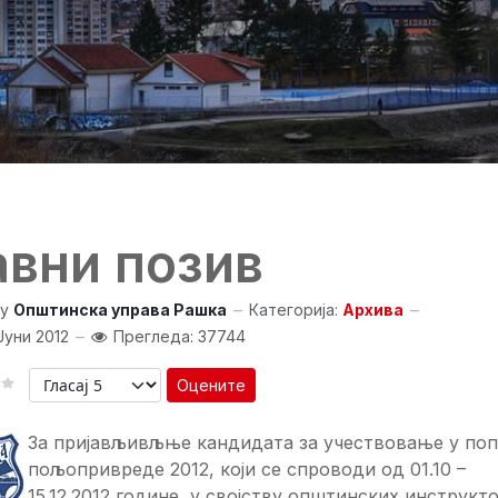
авни позив
y
Општинска управа Рашка
Категорија:
Архива
Јуни 2012
Прегледа: 37744
Оцените
За пријављивљње кандидата за учествовање у по
пољопривреде 2012, који се спроводи од 01.10 –
15.12.2012 године, у својству општинских инструкто