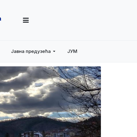
Јавна предузећа
ЈУМ