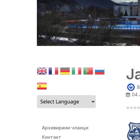
Ј
B
04 
Архивирани чланци
Контакт