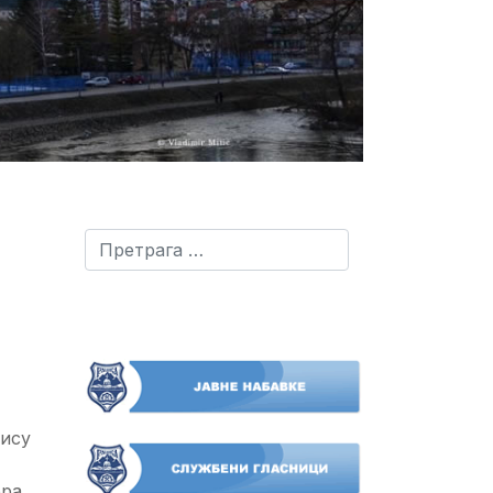
Претрага
пису
ра.