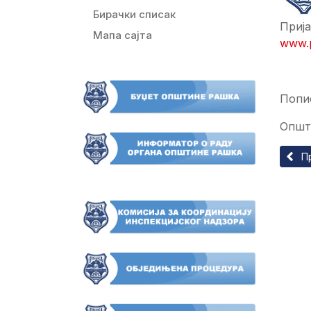
Бирачки списак
Прија
Мапа сајта
www.p
Попис
Општ
Прет
П