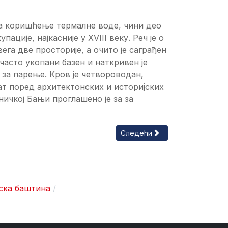
 за коришћење термалне воде, чини део
ације, најкасније у XVIII веку. Реч је о
ега две просторије, а очито је саграђен
часто укопани базен и наткривен је
 за парење. Кров је четвороводан,
ат поред архитектонских и историјских
ичкој Бањи проглашено је за за
Следећи чланак: Стара Кућа
Следећи
ска баштина