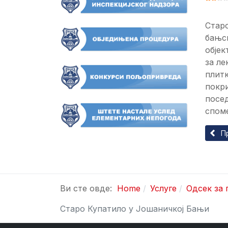
Старо
бањск
објек
за ле
плитк
покри
посед
споме
Прет
П
Ви сте овде:
Home
Услуге
Одсек за
Старо Купатило у Јошаничкој Бањи