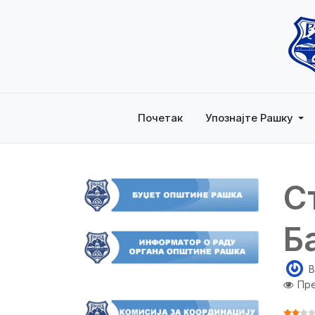
Почетак
Упознајте Рашку
С
Б
B
Пре
ОЦЕНА