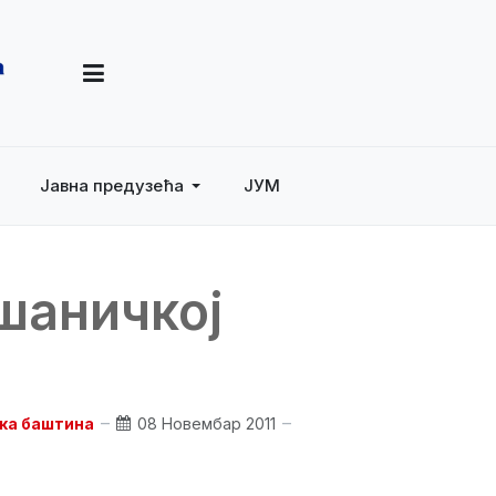
Јавна предузећа
ЈУМ
шаничкој
ска баштина
08 Новембар 2011