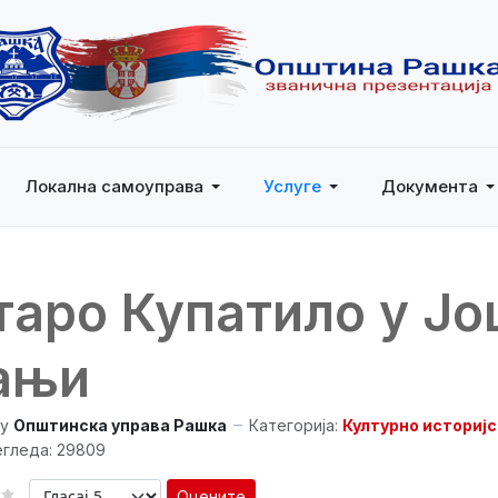
Локална самоуправа
Услуге
Документа
таро Купатило у Јо
ањи
y
Општинска управа Рашка
Категорија:
Културно историј
гледа: 29809
Оцените
 КОРИСНИКА:
2
/
5