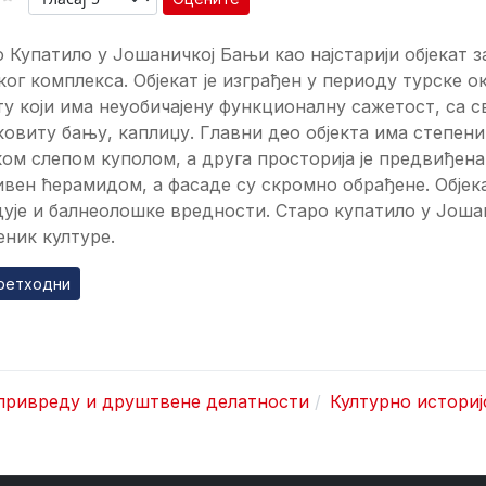
 Купатило у Јошаничкој Бањи као најстарији објекат
ог комплекса. Објекат је изграђен у периоду турске окуп
ту који има неуобичајену функционалну сажетост, са св
ковиту бању, каплиџу. Главни део објекта има степени
ом слепом куполом, а друга просторија је предвиђена
вен ћерамидом, а фасаде су скромно обрађене. Објек
ује и балнеолошке вредности. Старо купатило у Јошан
ник културе.
ходни чланак: Ново Купатило у Јошаничкој Бањи
ретходни
 привреду и друштвене делатности
Културно историј