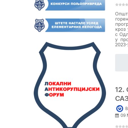
Општ
горе
прог
кроз 
с Од
у пр
2023-
12
СА
B
09 