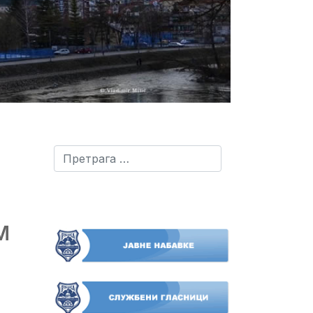
Претрага
М
И