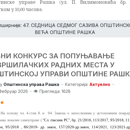
инске управе Рашка (ул. П. Вилимоновића бр. 
ком у 10,00 часова.
пширније: 47. СЕДНИЦА СЕДМОГ САЗИВА ОПШТИНСК
ВЕЋА ОПШТИНЕ РАШКА
ВНИ КОНКУРС ЗА ПОПУЊАВАЊЕ
ВРШИЛАЧКИХ РАДНИХ МЕСТА У
ШТИНСКОЈ УПРАВИ ОПШТИНЕ РАШ
y
Општинска управа Рашка
Категорија:
Актуелно
Фебруар 2026
Прегледа: 1628
 КОРИСНИКА:
5
/
5
На основу чл. 4.став 8. и
94.
Закона о запосленима у аутономним покрај
ама локалне самоуправе (
"Сл. гласник РС", бр. 21/2016, 113/2017, 95/2018, 11
он, 95/2018 , 86/2019- др. закон, 157/2020-др.закон,
114/2021, 123/2021-д