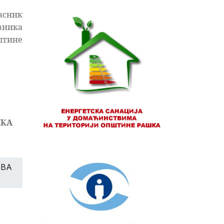
ласник
вника
штине
ШКА
ИВА