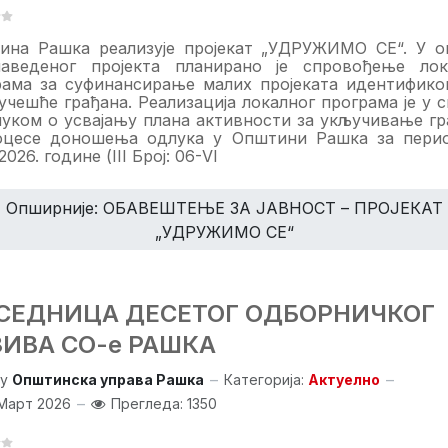
ина Рашка реализује пројекат „УДРУЖИМО СЕ“. У о
наведеног пројекта планирано је спровођење лок
рама за суфинансирање малих пројеката идентифико
учешће грађана. Реализација локалног програма је у 
луком о усвајању плана активности за укључивање гр
оцесе доношења одлука у Општини Рашка за пери
2026. године (
III
Број: 06-
VI
Опширније: ОБАВЕШТЕЊЕ ЗА ЈАВНОСТ – ПРОЈЕКАТ
„УДРУЖИМО СЕ“
. СЕДНИЦА ДЕСЕТОГ ОДБОРНИЧКОГ
ЗИВА СО-е РАШКА
y
Општинска управа Рашка
Категорија:
Актуелно
Март 2026
Прегледа: 1350