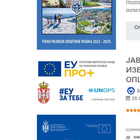
Општ
почет
О
ЈА
ИЗ
ОП
B
26 
ОЦЕНА
јединиц
др. зак