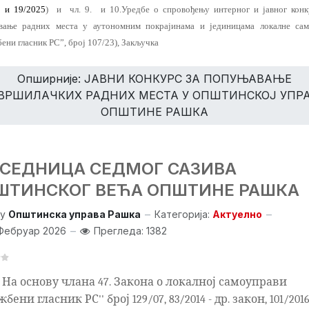
3
и 19/2025
)
и
чл.
9
.
и 10.Уредбе о спровођењу интерног и јавног конк
вање радних места у аутономним покрајинама и јединицама локалне сам
ени гласник РС”, број 107/23), Закључка
Опширније: ЈАВНИ КОНКУРС ЗА ПОПУЊАВАЊЕ
ВРШИЛАЧКИХ РАДНИХ МЕСТА У ОПШТИНСКОЈ УПР
ОПШТИНЕ РАШКА
. СЕДНИЦА СЕДМОГ САЗИВА
ШТИНСКОГ ВЕЋА ОПШТИНЕ РАШКА
y
Општинска управа Рашка
Категорија:
Актуелно
Фебруар 2026
Прегледа: 1382
На основу члана 47. Закона о локалној самоуправи
бени гласник РС'' број 129/07, 83/2014 - др. закон, 101/2016 