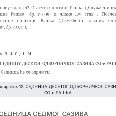
нову члана 42. Статута општине Рашка („Службени г
не Рашка'' бр. 197/18) и члана 104. став 3.
Посло
штине општине Рашка („Службени гласник оп
', бр. 200/19),
К
А
З
У
Ј
Е
М
СЕДНИЦУ
ДЕСЕТОГ
ОДБОРНИЧКОГ САЗИВА СО-е РА
Седница ће се одржати
ширније: 12. СЕДНИЦА ДЕСЕТОГ ОДБОРНИЧКОГ САЗ
СО-е РАШКА
. СЕДНИЦА СЕДМОГ САЗИВА