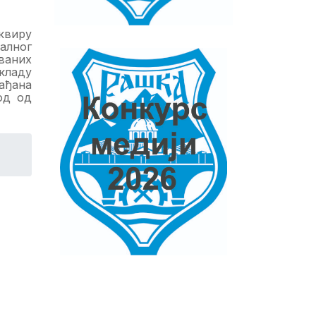
квиру
алног
ваних
складу
ађана
од од