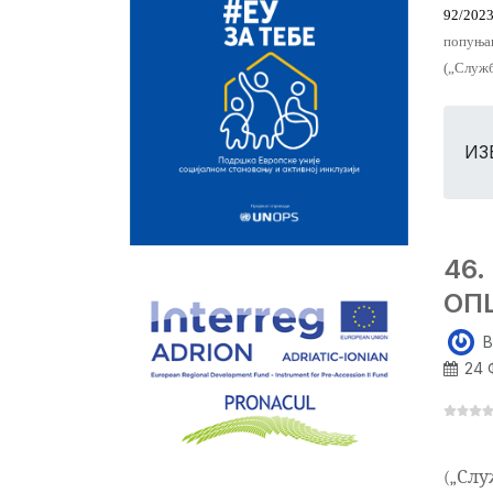
92/202
попуња
(„Служб
ИЗ
46
ОП
B
24 
(„Служ