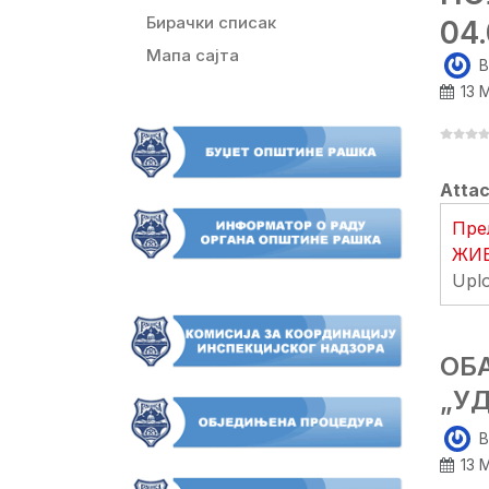
Бирачки списак
04
Мапа сајта
B
13 
Atta
Пре
ЖИВ
Upl
ОБ
„У
B
13 