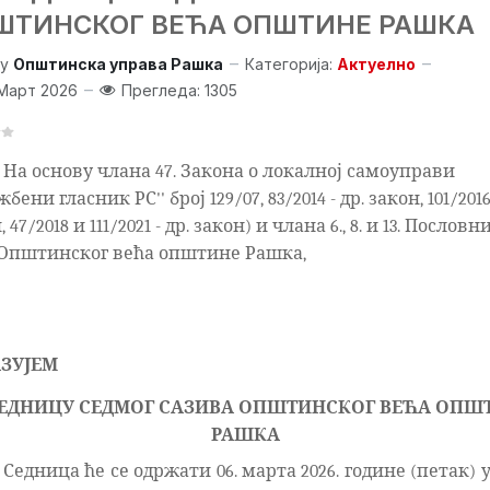
ШТИНСКОГ ВЕЋА ОПШТИНЕ РАШКА
y
Општинска управа Рашка
Категорија:
Актуелно
Март 2026
Прегледа: 1305
На основу члана 47. Закона о локалној самоуправи
бени гласник РС'' број 129/07, 83/2014 - др. закон, 101/2016 
 47/2018 и 111/2021 - др. закон) и члана 6., 8. и 13. Пословн
 Општинског већа општине Рашка,
ЗУЈЕМ
 СЕДНИЦУ СЕДМОГ САЗИВА ОПШТИНСКОГ ВЕЋА ОПШ
РАШКА
Седница ће се одржати 06. марта 2026. године (петак) 