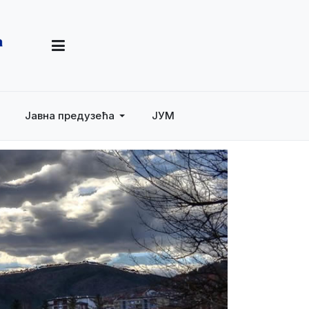
Јавна предузећа
ЈУМ