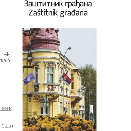
- др.
ика о
ТИНЕ
у Сали