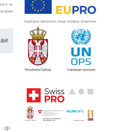
урса за
оуправе
АВИ
- др.