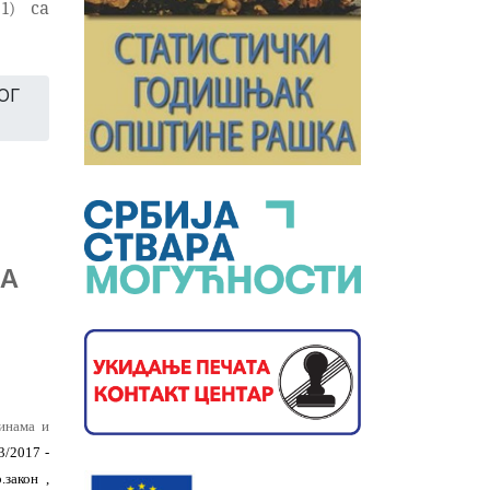
1) са
ОГ
КА
инама и
3/2017 -
р.закон
,