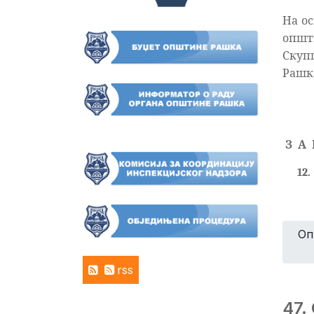
На ос
општи
Скуп
Рашка'
З
А
12.
Оп
rss
47